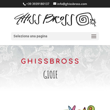
+39 3939180137
info@ghissbross.com
Seleziona una pagina
GHISSBROSS
GIOIE