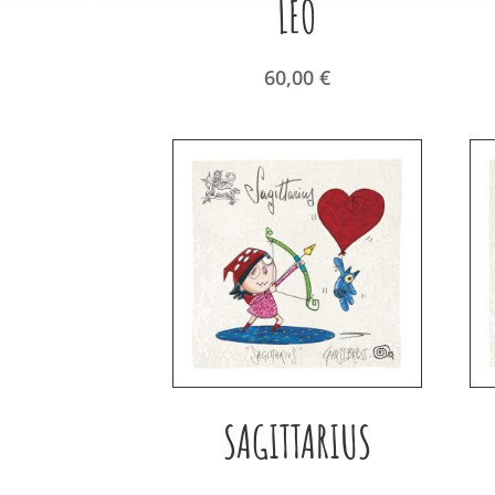
LEO
60,00
€
SAGITTARIUS