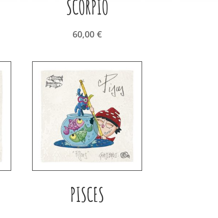
SCORPIO
60,00
€
PISCES