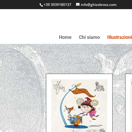
+39 3939180137
info@ghissbross.com
Home
Chi siamo
Illustrazion