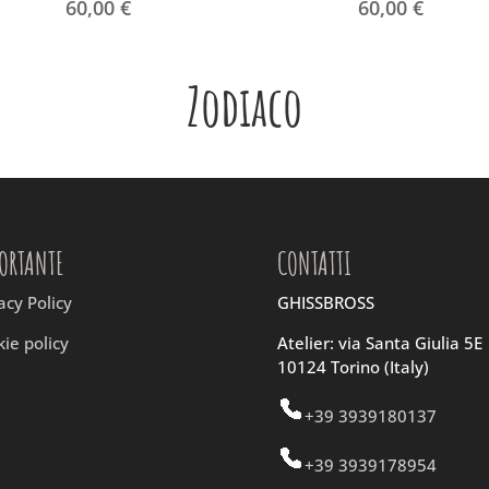
60,00
€
60,00
€
Zodiaco
ORTANTE
CONTATTI
acy Policy
GHISSBROSS
ie policy
Atelier: via Santa Giulia 5E
10124 Torino (Italy)
+39 3939180137
+39 3939178954