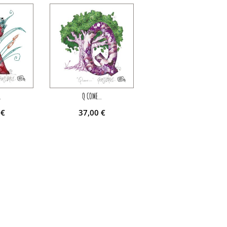
…
Q COME…
0
€
37,00
€