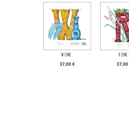
W COME…
R COME
37,00
€
37,0