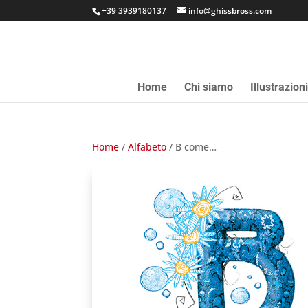
+39 3939180137
info@ghissbross.com
Home
Chi siamo
Illustrazion
Home
/
Alfabeto
/ B come…