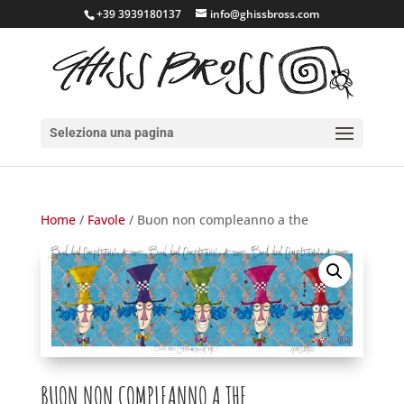
+39 3939180137
info@ghissbross.com
Seleziona una pagina
Home
/
Favole
/ Buon non compleanno a the
BUON NON COMPLEANNO A THE