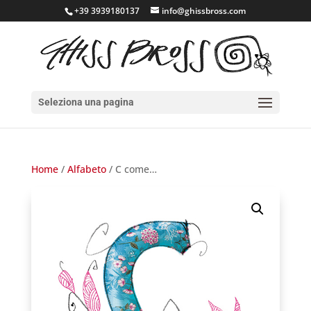
+39 3939180137
info@ghissbross.com
Seleziona una pagina
Home
/
Alfabeto
/ C come…