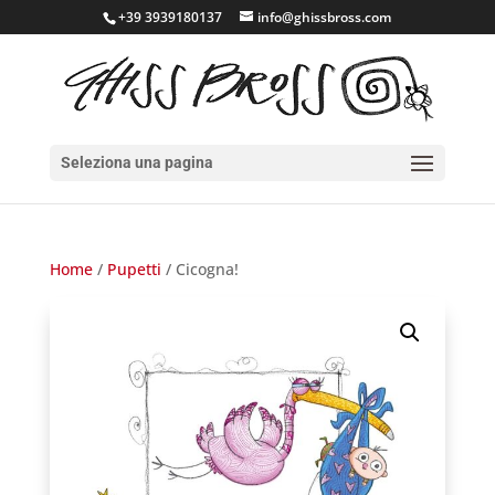
+39 3939180137
info@ghissbross.com
Seleziona una pagina
Home
/
Pupetti
/ Cicogna!