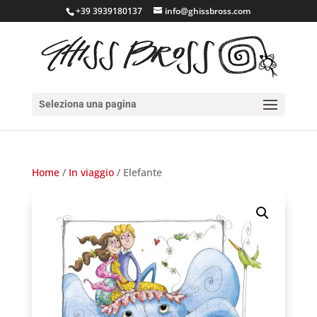
+39 3939180137
info@ghissbross.com
Seleziona una pagina
Home
/
In viaggio
/ Elefante