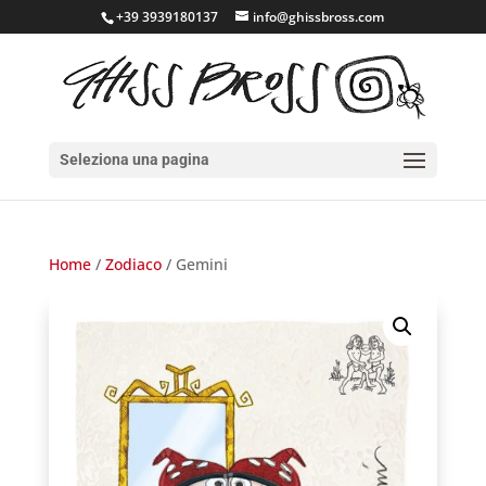
+39 3939180137
info@ghissbross.com
Seleziona una pagina
Home
/
Zodiaco
/ Gemini