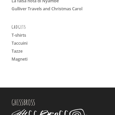
La falsa nota di Nyambè
Gulliver Travels and Christmas Carol
GADGETS
T-shirts
Taccuini
Tazze
Magneti
GHISSBROSS