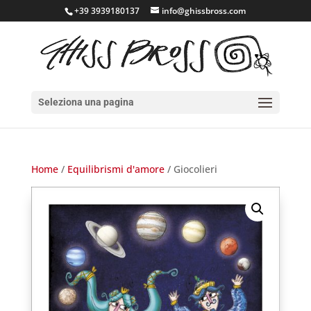
+39 3939180137
info@ghissbross.com
Seleziona una pagina
Home
/
Equilibrismi d'amore
/ Giocolieri