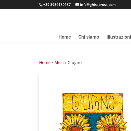
+39 3939180137
info@ghissbross.com
Home
Chi siamo
Illustrazion
Home
/
Mesi
/ Giugno