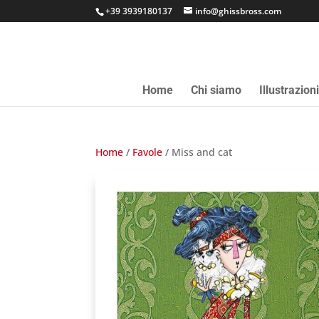
+39 3939180137
info@ghissbross.com
Home
Chi siamo
Illustrazion
Home
/
Favole
/ Miss and cat