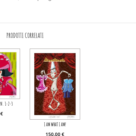
PRODOTTI CORRELATI
 N. 1-2-3
0
€
I AM WHAT I AM!
150,00
€