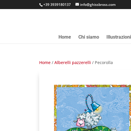
+39 3939180137
info@ghissbross.com
Home
Chi siamo
Illustrazion
Home
/
Alberelli pazzerelli
/ Pecorolla