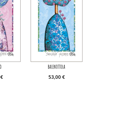
O
BALENOTTOLA
0
€
53,00
€