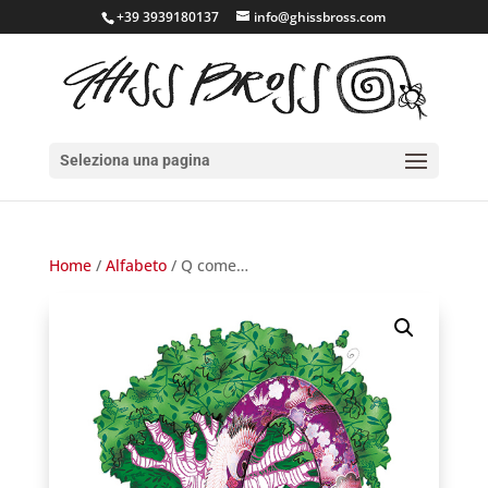
+39 3939180137
info@ghissbross.com
Seleziona una pagina
Home
/
Alfabeto
/ Q come…