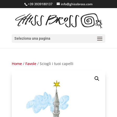
+39 3939180137
info@ghissbross.com
Seleziona una pagina
Home
/
Favole
/ Sciogli i tuoi capelli