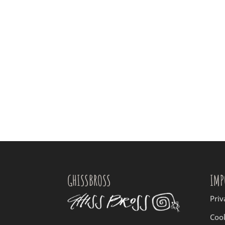
GHISSBROSS
IMP
Priv
Cook