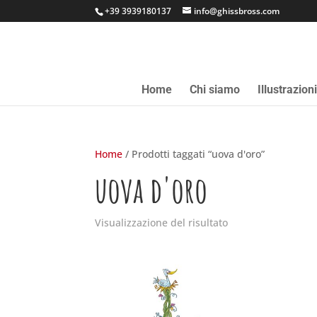
+39 3939180137
info@ghissbross.com
Home
Chi siamo
Illustrazion
Home
/ Prodotti taggati “uova d'oro”
uova d'oro
Visualizzazione del risultato