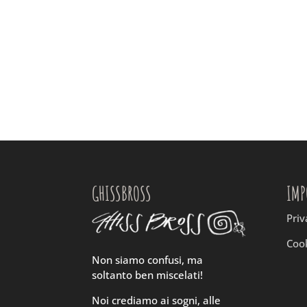
GHISSBROSS
IMP
Priv
Cook
Non siamo confusi, ma
soltanto ben miscelati!
Noi crediamo ai sogni, alle