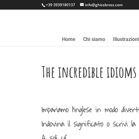
+39 3939180137
info@ghissbross.com
Home
Chi siamo
Illustrazion
The incredible idioms
Impariamo l’inglese in modo diver
Indovina il significato o scrivi la
A soli 6€.