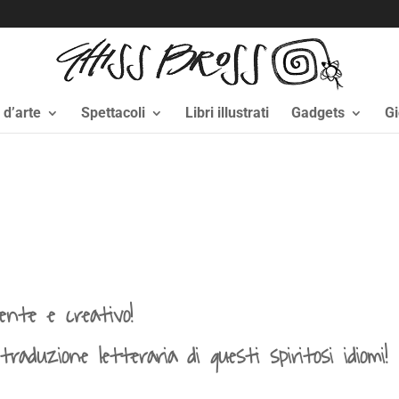
i d’arte
Spettacoli
Libri illustrati
Gadgets
Gi
tente e creativo!
 traduzione letteraria di questi spiritosi idiomi!