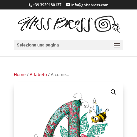
+39 3939180137
info@ghissbross.com
Seleziona una pagina
Home
/
Alfabeto
/ A come…