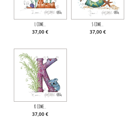
L COME…
S COME…
37,00
€
37,00
€
K COME…
37,00
€