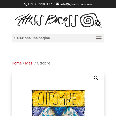
+39 3939180137
info@ghissbross.com
Seleziona una pagina
Home
/
Mesi
/ Ottobre